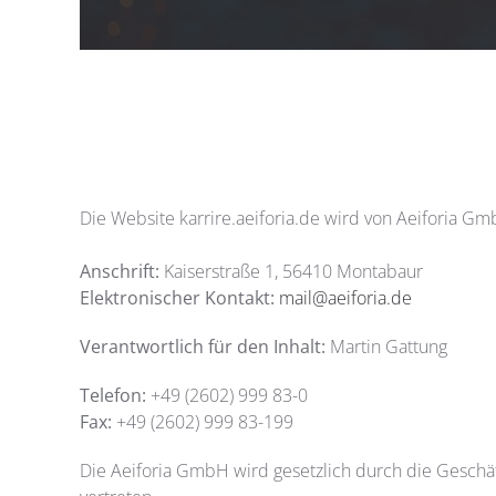
Die Website karrire.aeiforia.de wird von Aeiforia G
Anschrift:
Kaiserstraße 1, 56410 Montabaur
Elektronischer Kontakt:
mail@aeiforia.de
Verantwortlich für den Inhalt:
Martin Gattung
Telefon:
+49 (2602) 999 83-0
Fax:
+49 (2602) 999 83-199
Die Aeiforia GmbH wird gesetzlich durch die Geschäf