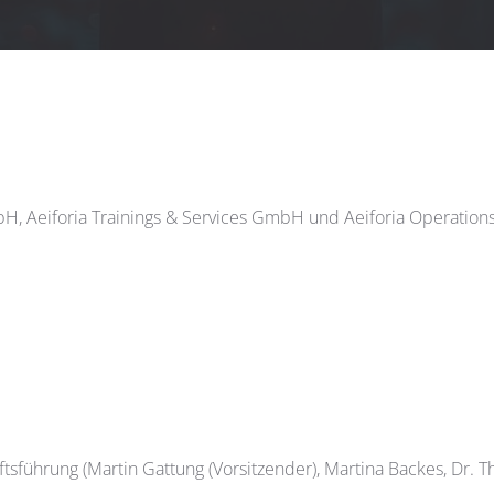
mbH, Aeiforia Trainings & Services GmbH und Aeiforia Operati
tsführung (Martin Gattung (Vorsitzender), Martina Backes, Dr. 